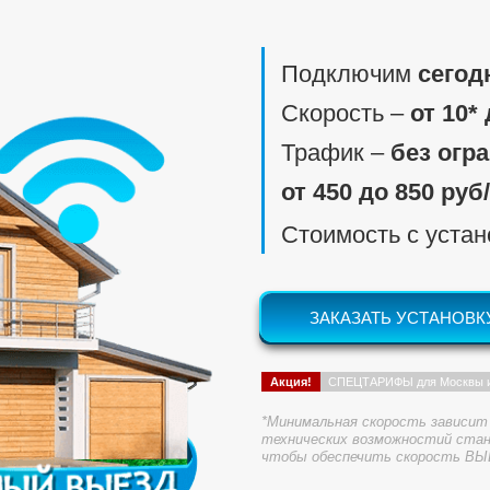
Подключим
сегод
Скорость ‒
от 10*
Трафик ‒
без огр
от 450 до 850 руб
Стоимость с уста
ЗАКАЗАТЬ УСТАНОВК
Акция!
СПЕЦТАРИФЫ для Москвы 
*Минимальная скорость зависит 
технических возможностий стан
чтобы обеспечить скорость ВЫ