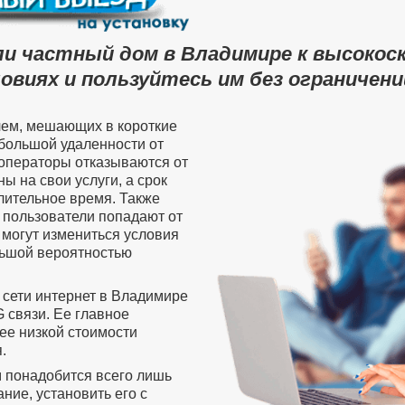
ли частный дом в Владимире к высокос
овиях и пользуйтесь им без ограничений
лем, мешающих в короткие
 большой удаленности от
операторы отказываются от
ы на свои услуги, а срок
лительное время. Также
пользователи попадают от
 могут измениться условия
ольшой вероятностью
 сети интернет в Владимире
 связи. Ее главное
ее низкой стоимости
.
м понадобится всего лишь
ие, установить его с