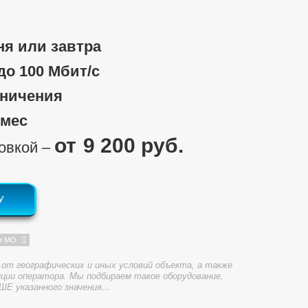
ня или завтра
 до 100 Мбит/c
аничения
/мес
9 200 руб.
новкой ‒
У
и МО
от географических и иных условий объекта, а также
ции оператора. Мы подбираем такое оборудование,
ШЕ указанного значения…