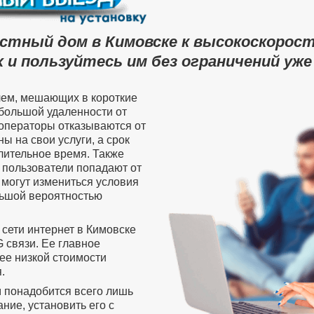
астный дом в Кимовске к высокоскорос
 и пользуйтесь им без ограничений уже
лем, мешающих в короткие
 большой удаленности от
операторы отказываются от
ы на свои услуги, а срок
лительное время. Также
пользователи попадают от
 могут измениться условия
ольшой вероятностью
 сети интернет в Кимовске
 связи. Ее главное
ее низкой стоимости
.
м понадобится всего лишь
ие, установить его с