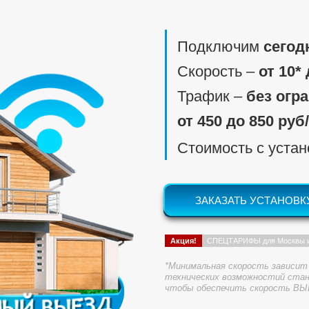
Подключим
сегод
Скорость ‒
от 10*
Трафик ‒
без огр
от 450 до 850 руб
Стоимость с уста
ЗАКАЗАТЬ УСТАНОВК
Акция!
СПЕЦТАРИФЫ для Москвы 
*Минимальная скорость зависит 
технических возможностий стан
чтобы обеспечить скорость ВЫ