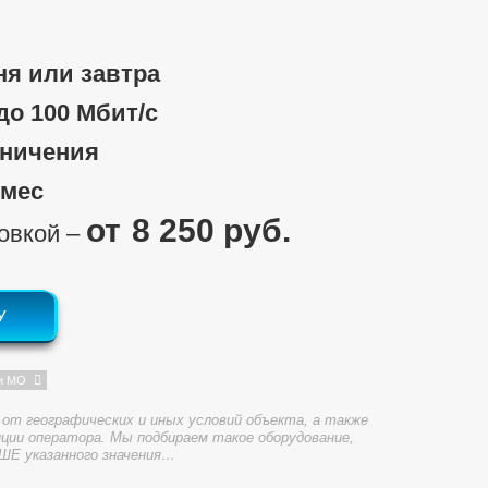
ня или завтра
 до 100 Мбит/c
аничения
/мес
8 250 руб.
новкой ‒
У
и МО
от географических и иных условий объекта, а также
ции оператора. Мы подбираем такое оборудование,
ШЕ указанного значения…