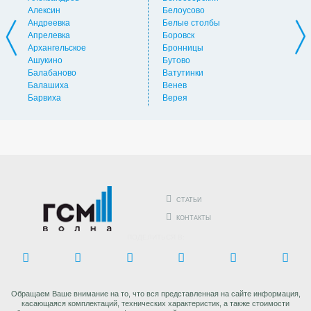
Алексин
Белоусово
Вну
Андреевка
Белые столбы
Вол
Апрелевка
Боровск
Во
Архангельское
Бронницы
Вол
Ашукино
Бутово
Вос
Балабаново
Ватутинки
Вос
Балашиха
Венев
Вос
Барвиха
Верея
Выс
СТАТЬИ
КОНТАКТЫ
ПОДЕЛИТЬСЯ В:
Обращаем Ваше внимание на то, что вся представленная на сайте информация,
касающаяся комплектаций, технических характеристик, а также стоимости