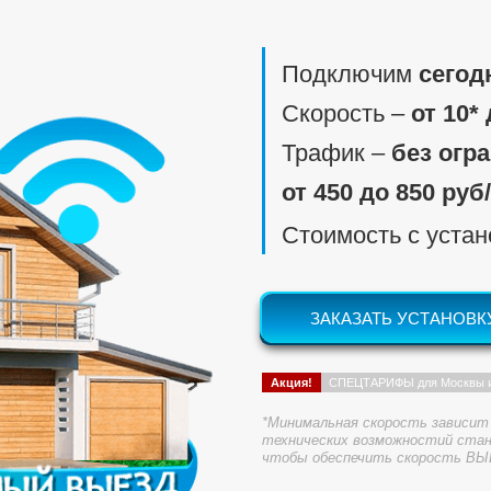
Подключим
сегод
Скорость ‒
от 10*
Трафик ‒
без огр
от 450 до 850 руб
Стоимость с уста
ЗАКАЗАТЬ УСТАНОВК
Акция!
СПЕЦТАРИФЫ для Москвы 
*Минимальная скорость зависит 
технических возможностий стан
чтобы обеспечить скорость ВЫ