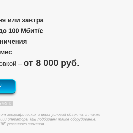
ня или завтра
 до 100 Мбит/c
аничения
/мес
8 000 руб.
новкой ‒
У
и МО
от географических и иных условий объекта, а также
ции оператора. Мы подбираем такое оборудование,
ШЕ указанного значения…