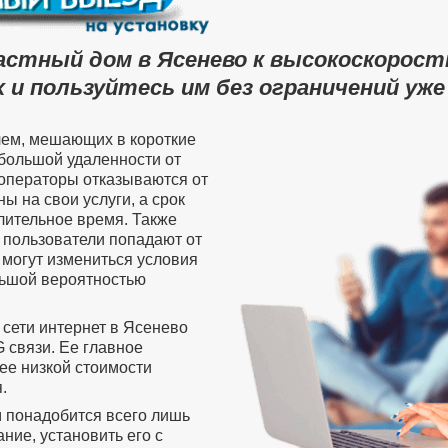
астный дом в Ясенево к высокоскорос
 и пользуйтесь им без ограничений уже
лем, мешающих в короткие
 большой удаленности от
операторы отказываются от
ы на свои услуги, а срок
лительное время. Также
пользователи попадают от
 могут измениться условия
ольшой вероятностью
 сети интернет в Ясенево
 связи. Ее главное
ее низкой стоимости
.
м понадобится всего лишь
ие, установить его с