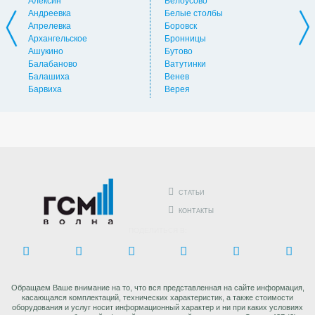
Алексин
Белоусово
Вну
Андреевка
Белые столбы
Вол
Апрелевка
Боровск
Во
Архангельское
Бронницы
Вол
Ашукино
Бутово
Вос
Балабаново
Ватутинки
Вос
Балашиха
Венев
Вос
Барвиха
Верея
Выс
СТАТЬИ
КОНТАКТЫ
ПОДЕЛИТЬСЯ В:
Обращаем Ваше внимание на то, что вся представленная на сайте информация,
касающаяся комплектаций, технических характеристик, а также стоимости
оборудования и услуг носит информационный характер и ни при каких условиях