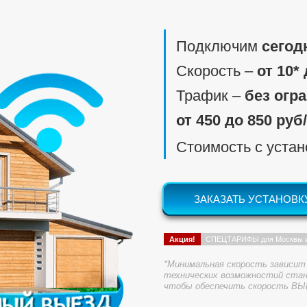
Подключим
сегод
Скорость ‒
от 10*
Трафик ‒
без огр
от 450 до 850 руб
Стоимость с уста
ЗАКАЗАТЬ УСТАНОВК
Акция!
СПЕЦТАРИФЫ для Москвы 
*Минимальная скорость зависит 
технических возможностий стан
чтобы обеспечить скорость ВЫ