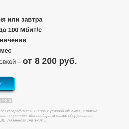
ня или завтра
 до 100 Мбит/c
аничения
/мес
8 200 руб.
новкой ‒
У
и МО
от географических и иных условий объекта, а также
ции оператора. Мы подбираем такое оборудование,
ШЕ указанного значения…