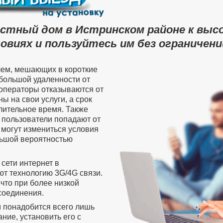
астный дом в Истринском районе к выс
овиях и пользуйтесь им без ограничений
лем, мешающих в короткие
 большой удаленности от
операторы отказываются от
ы на свои услуги, а срок
лительное время. Также
пользователи попадают от
 могут измениться условия
ольшой вероятностью
сети интернет в
т технологию 3G/4G связи.
что при более низкой
соединения.
м понадобится всего лишь
ие, установить его с