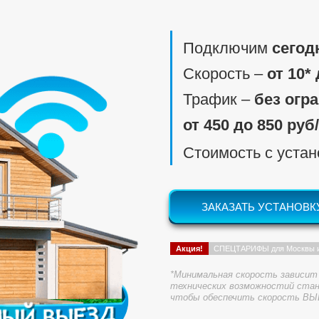
Подключим
сегод
Скорость ‒
от 10*
Трафик ‒
без огр
от 450 до 850 руб
Стоимость с уста
ЗАКАЗАТЬ УСТАНОВК
Акция!
СПЕЦТАРИФЫ для Москвы 
*Минимальная скорость зависит 
технических возможностий стан
чтобы обеспечить скорость ВЫ