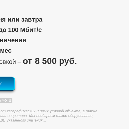
ня или завтра
 до 100 Мбит/c
аничения
/мес
8 500 руб.
новкой ‒
У
и МО
от географических и иных условий объекта, а также
ции оператора. Мы подбираем такое оборудование,
ШЕ указанного значения…