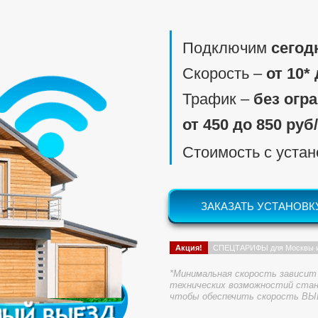
Подключим
сегод
Скорость ‒
от 10*
Трафик ‒
без огр
от 450 до 850 руб
Стоимость с уста
ЗАКАЗАТЬ УСТАНОВК
Акция!
СПЕЦТАРИФЫ для Москвы 
*Минимальная скорость зависит 
технических возможностий стан
чтобы обеспечить скорость ВЫ