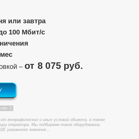
ня или завтра
 до 100 Мбит/c
аничения
/мес
8 075 руб.
новкой ‒
У
и МО
от географических и иных условий объекта, а также
ции оператора. Мы подбираем такое оборудование,
ШЕ указанного значения…