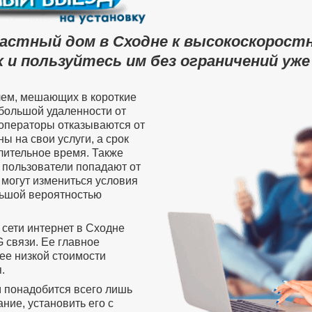
частный дом в Сходне к высокоскорост
 и пользуйтесь им без ограничений уже
лем, мешающих в короткие
 большой удаленности от
операторы отказываются от
ы на свои услуги, а срок
лительное время. Также
пользователи попадают от
 могут измениться условия
ольшой вероятностью
 сети интернет в Сходне
 связи. Ее главное
ее низкой стоимости
.
м понадобится всего лишь
ие, установить его с