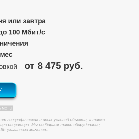
ня или завтра
 до 100 Мбит/c
аничения
/мес
8 475 руб.
новкой ‒
У
и МО
от географических и иных условий объекта, а также
ции оператора. Мы подбираем такое оборудование,
ШЕ указанного значения…