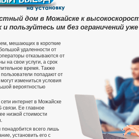
астный дом в Можайске к высокоскорос
 и пользуйтесь им без ограничений уже
лем, мешающих в короткие
 большой удаленности от
операторы отказываются от
ы на свои услуги, а срок
лительное время. Также
пользователи попадают от
 могут измениться условия
ольшой вероятностью
 сети интернет в Можайске
 связи. Ее главное
ее низкой стоимости
.
м понадобится всего лишь
ие, установить его с