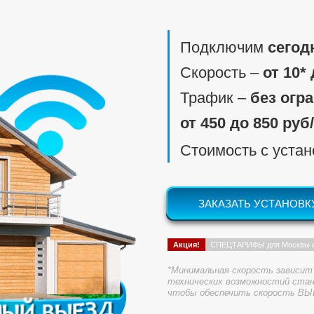
Подключим
сегод
Скорость ‒
от 10*
Трафик ‒
без огр
от 450 до 850 руб
Стоимость с уста
ЗАКАЗАТЬ УСТАНОВК
Акция!
СПЕЦТАРИФЫ для Москвы 
*Минимальная скорость зависит 
технических возможностий стан
чтобы обеспечить скорость ВЫ