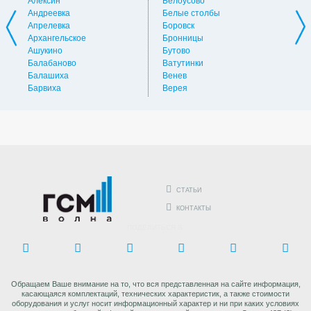
Алексин
Белоусово
Вну
Андреевка
Белые столбы
Вол
Апрелевка
Боровск
Во
Архангельское
Бронницы
Вол
Ашукино
Бутово
Вос
Балабаново
Ватутинки
Вос
Балашиха
Венев
Вос
Барвиха
Верея
Выс
СТАТЬИ
КОНТАКТЫ
ПОДЕЛИТЬСЯ В:
Обращаем Ваше внимание на то, что вся представленная на сайте информация,
касающаяся комплектаций, технических характеристик, а также стоимости
оборудования и услуг носит информационный характер и ни при каких условиях