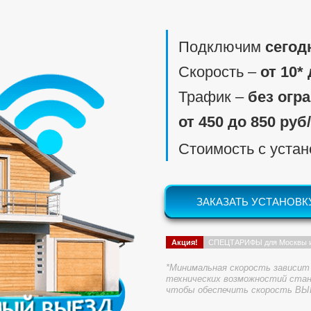
Подключим
сегод
Скорость ‒
от 10*
Трафик ‒
без огр
от 450 до 850 руб
Стоимость с уста
ЗАКАЗАТЬ УСТАНОВК
Акция!
СПЕЦТАРИФЫ для Москвы 
*Минимальная скорость зависит 
технических возможностий стан
чтобы обеспечить скорость ВЫ