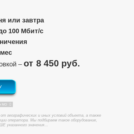
ня или завтра
 до 100 Мбит/c
аничения
/мес
8 450 руб.
новкой ‒
У
и МО
от географических и иных условий объекта, а также
ции оператора. Мы подбираем такое оборудование,
ШЕ указанного значения…