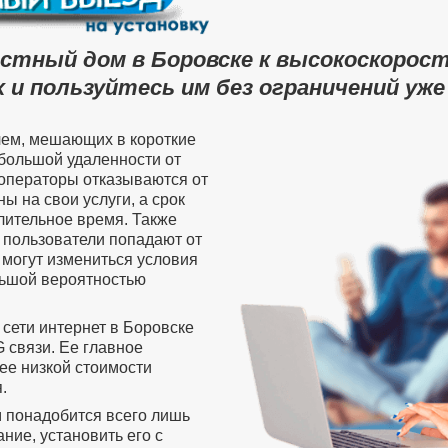
астный дом в Боровске к высокоскорос
 и пользуйтесь им без ограничений уже
лем, мешающих в короткие
 большой удаленности от
операторы отказываются от
ы на свои услуги, а срок
лительное время. Также
пользователи попадают от
 могут измениться условия
ольшой вероятностью
 сети интернет в Боровске
 связи. Ее главное
ее низкой стоимости
.
м понадобится всего лишь
ие, установить его с