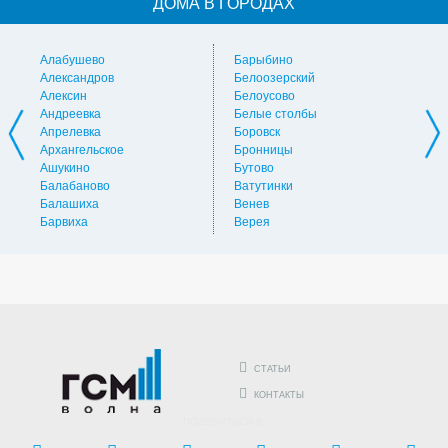
ДОМА В ГОРОДАХ
Алабушево
Барыбино
Ви
Александров
Белоозерский
Вл
Алексин
Белоусово
Вну
Андреевка
Белые столбы
Вол
Апрелевка
Боровск
Во
Архангельское
Бронницы
Вол
Ашукино
Бутово
Вос
Балабаново
Ватутинки
Вос
Балашиха
Венев
Вос
Барвиха
Верея
Выс
СТАТЬИ
КОНТАКТЫ
ПОДЕЛИТЬСЯ В: