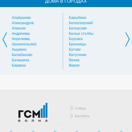
ДОМА В ГОРОДАХ
Алабушево
Барыбино
Ви
Александров
Белоозерский
Вл
Алексин
Белоусово
Вну
Андреевка
Белые столбы
Вол
Апрелевка
Боровск
Во
Архангельское
Бронницы
Вол
Ашукино
Бутово
Вос
Балабаново
Ватутинки
Вос
Балашиха
Венев
Вос
Барвиха
Верея
Выс
СТАТЬИ
КОНТАКТЫ
ПОДЕЛИТЬСЯ В: