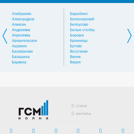
Алабушево
Барыбино
Ви
Александров
Белоозерский
Вл
Алексин
Белоусово
Вну
Андреевка
Белые столбы
Вол
Апрелевка
Боровск
Во
Архангельское
Бронницы
Вол
Ашукино
Бутово
Вос
Балабаново
Ватутинки
Вос
Балашиха
Венев
Вос
Барвиха
Верея
Выс
СТАТЬИ
КОНТАКТЫ
ПОДЕЛИТЬСЯ В: