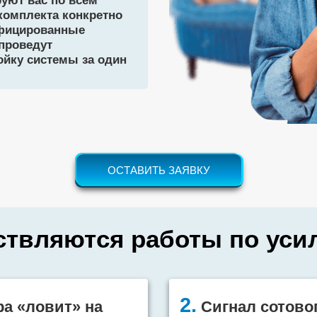
уют вас по всем
комплекта конкретно
ифицированные
проведут
ойку системы за один
ОСТАВИТЬ ЗАЯВКУ
ствляются работы по ус
2.
ра «ловит» на
Сигнал сотовог