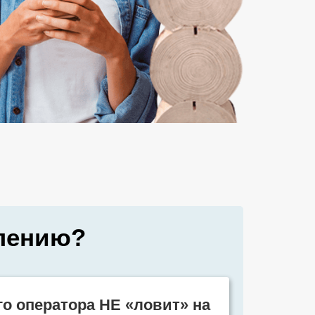
илению?
о оператора НЕ «ловит» на