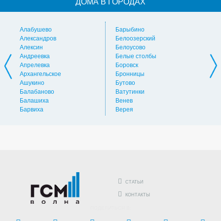
ДОМА В ГОРОДАХ
Алабушево
Барыбино
Ви
Александров
Белоозерский
Вл
Алексин
Белоусово
Вну
Андреевка
Белые столбы
Вол
Апрелевка
Боровск
Во
Архангельское
Бронницы
Вол
Ашукино
Бутово
Вос
Балабаново
Ватутинки
Вос
Балашиха
Венев
Вос
Барвиха
Верея
Выс
СТАТЬИ
КОНТАКТЫ
ПОДЕЛИТЬСЯ В: