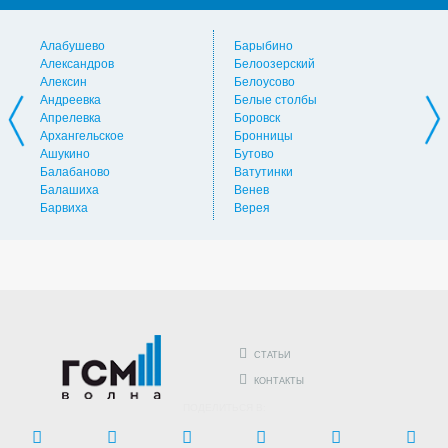
Алабушево
Барыбино
Ви
Александров
Белоозерский
Вл
Алексин
Белоусово
Вну
Андреевка
Белые столбы
Вол
Апрелевка
Боровск
Во
Архангельское
Бронницы
Вол
Ашукино
Бутово
Вос
Балабаново
Ватутинки
Вос
Балашиха
Венев
Вос
Барвиха
Верея
Выс
СТАТЬИ
КОНТАКТЫ
ПОДЕЛИТЬСЯ В: