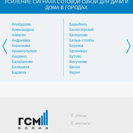
УСИЛЕНИЕ СИГНАЛА СОТОВОЙ СВЯЗИ ДЛЯ ДАЧИ И
ДОМА В ГОРОДАХ
Алабушево
Барыбино
Ви
Александров
Белоозерский
Вл
Алексин
Белоусово
Вну
Андреевка
Белые столбы
Вол
Апрелевка
Боровск
Во
Архангельское
Бронницы
Вол
Ашукино
Бутово
Вос
Балабаново
Ватутинки
Вос
Балашиха
Венев
Вос
Барвиха
Верея
Выс
СТАТЬИ
КОНТАКТЫ
ПОДЕЛИТЬСЯ В: