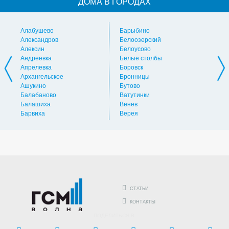
ДОМА В ГОРОДАХ
Алабушево
Барыбино
Ви
Александров
Белоозерский
Вл
Алексин
Белоусово
Вну
Андреевка
Белые столбы
Вол
Апрелевка
Боровск
Во
Архангельское
Бронницы
Вол
Ашукино
Бутово
Вос
Балабаново
Ватутинки
Вос
Балашиха
Венев
Вос
Барвиха
Верея
Выс
СТАТЬИ
КОНТАКТЫ
ПОДЕЛИТЬСЯ В: