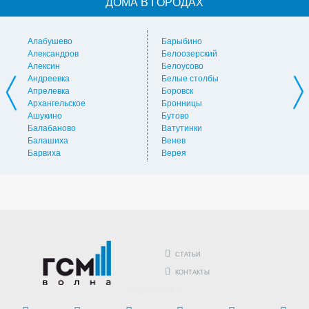
ДОМА В ГОРОДАХ
Алабушево
Барыбино
Ви
Александров
Белоозерский
Вл
Алексин
Белоусово
Вну
Андреевка
Белые столбы
Вол
Апрелевка
Боровск
Во
Архангельское
Бронницы
Вол
Ашукино
Бутово
Вос
Балабаново
Ватутинки
Вос
Балашиха
Венев
Вос
Барвиха
Верея
Выс
СТАТЬИ
КОНТАКТЫ
ПОДЕЛИТЬСЯ В: