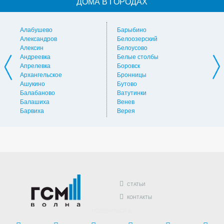
ДОМА В ГОРОДАХ
Алабушево
Барыбино
Ви
Александров
Белоозерский
Вл
Алексин
Белоусово
Вну
Андреевка
Белые столбы
Вол
Апрелевка
Боровск
Во
Архангельское
Бронницы
Вол
Ашукино
Бутово
Вос
Балабаново
Ватутинки
Вос
Балашиха
Венев
Вос
Барвиха
Верея
Выс
СТАТЬИ
КОНТАКТЫ
ПОДЕЛИТЬСЯ В: