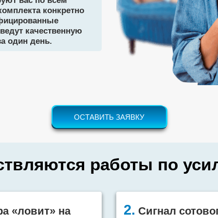
уют вас по всем
комплекта конкретно
ифицированные
оведут качественную
за один день.
ОСТАВИТЬ ЗАЯВКУ
ствляются работы по ус
2.
ра «ловит» на
Сигнал сотовог