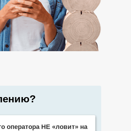
илению?
о оператора НЕ «ловит» на