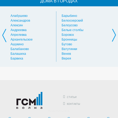
ДОМА В ГОРОДАХ
Алабушево
Барыбино
Ви
Александров
Белоозерский
Вл
Алексин
Белоусово
Вну
Андреевка
Белые столбы
Вол
Апрелевка
Боровск
Во
Архангельское
Бронницы
Вол
Ашукино
Бутово
Вос
Балабаново
Ватутинки
Вос
Балашиха
Венев
Вос
Барвиха
Верея
Выс
СТАТЬИ
КОНТАКТЫ
ПОДЕЛИТЬСЯ В: