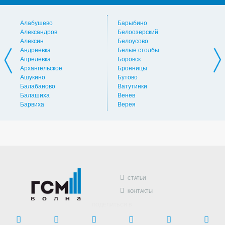
Алабушево
Барыбино
Ви
Александров
Белоозерский
Вл
Алексин
Белоусово
Вну
Андреевка
Белые столбы
Вол
Апрелевка
Боровск
Во
Архангельское
Бронницы
Вол
Ашукино
Бутово
Вос
Балабаново
Ватутинки
Вос
Балашиха
Венев
Вос
Барвиха
Верея
Выс
СТАТЬИ
КОНТАКТЫ
ПОДЕЛИТЬСЯ В: